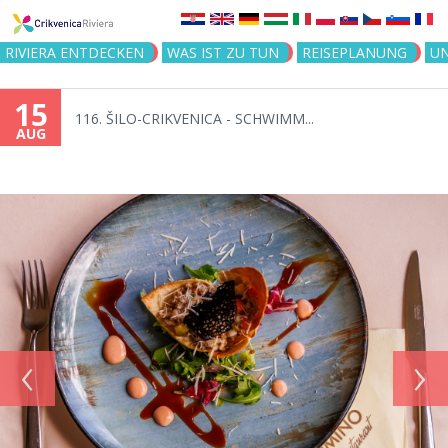
Jump to navigation
RIVIERA ENTDECKEN
WAS IST ZU TUN
REISEPLANUNG
U
15
116. ŠILO-CRIKVENICA - SCHWIMM...
AUG
‹
›