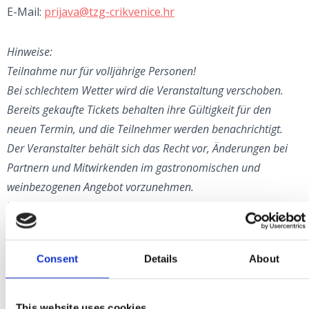
E-Mail:
prijava@tzg-crikvenice.hr
Hinweise:
Teilnahme nur für volljährige Personen!
Bei schlechtem Wetter wird die Veranstaltung verschoben.
Bereits gekaufte Tickets behalten ihre Gültigkeit für den
neuen Termin, und die Teilnehmer werden benachrichtigt.
Der Veranstalter behält sich das Recht vor, Änderungen bei
Partnern und Mitwirkenden im gastronomischen und
weinbezogenen Angebot vorzunehmen.
Während der Veranstaltung werden Video- und
Tonaufnahmen sowie Fotos gemacht. Ein Teil dieses
Materials kann für zukünftige Werbezwecke verwendet
Consent
Details
About
werden. Mit dem Kauf eines Tickets erklären sich die
Teilnehmer damit einverstanden, dass das aufgezeichnete
Material zur Bewerbung der Veranstaltung verwendet werden
This website uses cookies