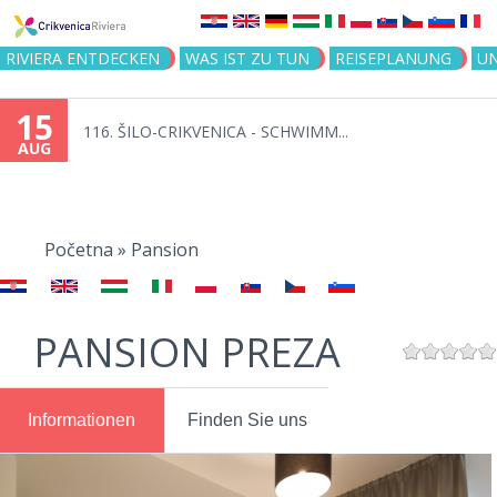
Jump to navigation
RIVIERA ENTDECKEN
WAS IST ZU TUN
REISEPLANUNG
U
15
116. ŠILO-CRIKVENICA - SCHWIMM...
AUG
You
are
Početna
»
Pansion
here
PANSION PREZA
Informationen
Finden Sie uns