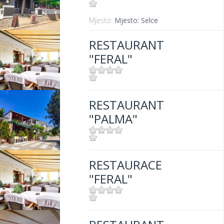
Mjesto:
Mjesto: Selce
RESTAURANT
"FERAL"
Mjesto:
Mjesto: Jadranovo
RESTAURANT
Udaljenost od mora:
5 m
"PALMA"
Mjesto:
Mjesto: Selce
RESTAURACE
"FERAL"
Mjesto:
Mjesto: Jadranovo