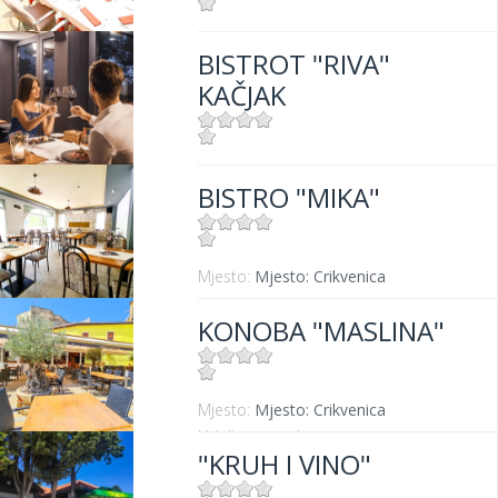
Mjesto:
Mjesto: Dramalj
BISTROT "RIVA"
Udaljenost od mora:
100 m
KAČJAK
Mjesto:
Mjesto: Dramalj
BISTRO "MIKA"
Udaljenost od mora:
10 m
Mjesto:
Mjesto: Crikvenica
KONOBA "MASLINA"
Mjesto:
Mjesto: Crikvenica
Udaljenost od mora:
100 m
"KRUH I VINO"