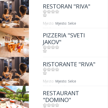
RESTORAN "RIVA"
Mjesto:
Mjesto: Selce
Udaljenost od mora:
0 m
PIZZERIA "SVETI
JAKOV"
Mjesto:
Mjesto: Jadranovo
RISTORANTE "RIVA"
Mjesto:
Mjesto: Selce
Udaljenost od mora:
0 m
RESTAURANT
"DOMINO"