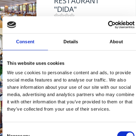
RESTAURANT
Udaljenost od mora:
5 m
"DIDA"
Mjesto:
Mjesto: Crikvenica
BISTROT "MIKA"
Udaljenost od mora:
50 m
Consent
Details
About
Mjesto:
Mjesto: Crikvenica
This website uses cookies
Udaljenost od mora:
400 m
RESTAURANT
We use cookies to personalise content and ads, to provide
"STELLA MARIS"
social media features and to analyse our traffic. We also
share information about your use of our site with our social
media, advertising and analytics partners who may combine
it with other information that you’ve provided to them or that
Mjesto:
Mjesto: Crikvenica
PIZZERIA "GUŠTI"
they’ve collected from your use of their services.
Consent
Mjesto:
Mjesto: Crikvenica